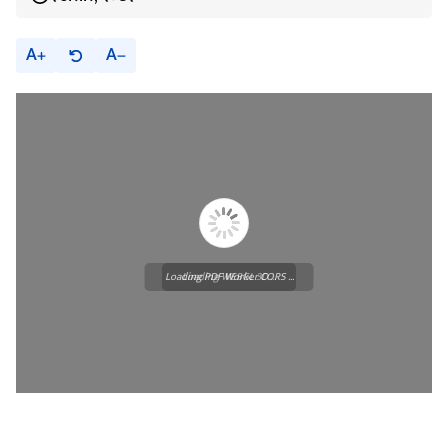
A
A
Loading PDF Worker CORS ...
Loading WEBGL 3D ...