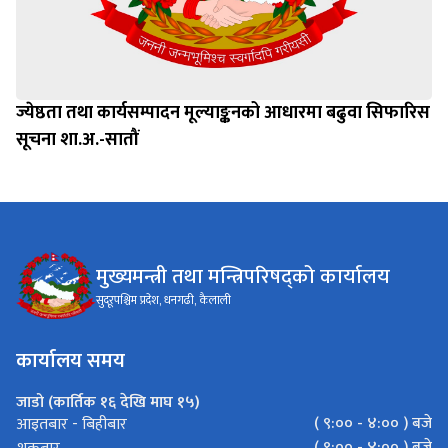
ज्येष्ठता तथा कार्यसम्पादन मूल्याङ्कनको आधारमा बढुवा सिफारिस
सूचना शा.अ.-सातौं
मुख्यमन्त्री तथा मन्त्रिपरिषद्को कार्यालय
सुदूरपश्चिम प्रदेश, धनगढी, कैलाली
कार्यालय समय
जाडो (कार्तिक १६ देखि माघ १५)
( ९:०० - ४:०० ) बजे
आइतबार - बिहीबार
( ९:०० - ४:०० ) बजे