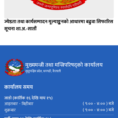
ज्येष्ठता तथा कार्यसम्पादन मूल्याङ्कनको आधारमा बढुवा सिफारिस
सूचना शा.अ.-सातौं
मुख्यमन्त्री तथा मन्त्रिपरिषद्को कार्यालय
सुदूरपश्चिम प्रदेश, धनगढी, कैलाली
कार्यालय समय
जाडो (कार्तिक १६ देखि माघ १५)
( ९:०० - ४:०० ) बजे
आइतबार - बिहीबार
( ९:०० - ४:०० ) बजे
शुक्रबार